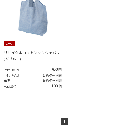
セール
リサイクルコットンマルシェバッ
グ(ブルー)
450
円
上代（税別）
：
下代（税別）
：
会員のみ公開
在庫
：
会員のみ公開
100
個
出荷単位
：
1