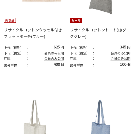
新商品
セール
リサイクルコットンタッセル付き
リサイクルコットントート(L)(ダー
フラットポーチ(ブルー)
クグレー)
625
345
円
円
上代（税別）
：
上代（税別）
：
下代（税別）
：
会員のみ公開
下代（税別）
：
会員のみ公開
在庫
：
会員のみ公開
在庫
：
会員のみ公開
400
100
個
個
出荷単位
：
出荷単位
：