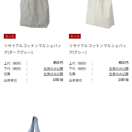
セール
セール
リサイクルコットンマルシェバッ
リサイクルコットンマルシェバッ
グ(ダークグレー)
グ(グレー)
450
450
円
円
上代（税別）
：
上代（税別）
：
下代（税別）
：
会員のみ公開
下代（税別）
：
会員のみ公開
在庫
：
会員のみ公開
在庫
：
会員のみ公開
100
100
個
個
出荷単位
：
出荷単位
：