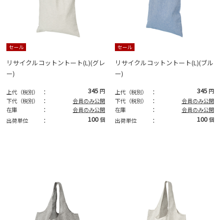
セール
セール
リサイクルコットントート(L)(グレ
リサイクルコットントート(L)(ブル
ー)
ー)
345
345
円
円
上代（税別）
：
上代（税別）
：
下代（税別）
：
会員のみ公開
下代（税別）
：
会員のみ公開
在庫
：
会員のみ公開
在庫
：
会員のみ公開
100
100
個
個
出荷単位
：
出荷単位
：