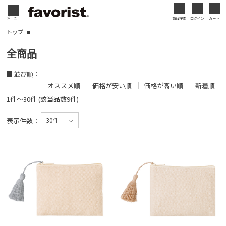
会社名・ロゴ・メッセージなどを印刷して、オリジ
メニュー
商品検索
ログイン
カート
閉じる
ナルデザインのノベルティを制作できます。展示会
トップ
やセミナー、キャンペーンの販促品として、ブラン
閉じる
全商品
ド認知度の向上にも効果的です。
並び順：
名入れについて
オススメ順
価格が安い順
価格が高い順
新着順
1件～30件 (該当品数9件)
表示件数：