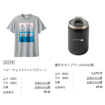
受注生産
蓋付きタンブラー(350ml)(黒)
ヘビーウェイトTシャツ(グレー)
1,575
円
上代（税別）
：
-
下代（税別）
：
会員のみ公開
上代（税別）
：
在庫
：
会員のみ公開
下代（税別）
：
会員のみ公開
24
個
在庫
：
会員のみ公開
出荷単位
：
30
個
出荷単位
：