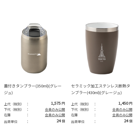
蓋付きタンブラー(350ml)(グレー
セラミック加工ステンレス断熱タ
ジュ)
ンブラー(430ml)(グレージュ)
1,575
1,450
円
円
上代（税別）
：
上代（税別）
：
下代（税別）
：
会員のみ公開
下代（税別）
：
会員のみ公開
在庫
：
会員のみ公開
在庫
：
会員のみ公開
24
24
個
個
出荷単位
：
出荷単位
：