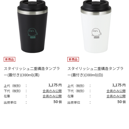
新商品
新商品
スタイリッシュ二重構造タンブラ
スタイリッシュ二重構造タンブラ
ー(蓋付き)(380ml)(黒)
ー(蓋付き)(380ml)(白)
1,175
1,175
円
円
上代（税別）
：
上代（税別）
：
下代（税別）
：
会員のみ公開
下代（税別）
：
会員のみ公開
在庫
：
会員のみ公開
在庫
：
会員のみ公開
50
50
個
個
出荷単位
：
出荷単位
：