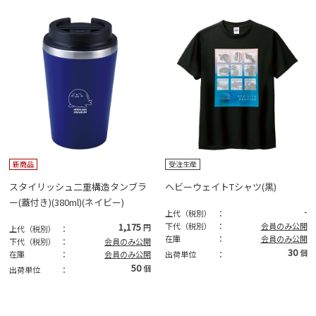
新商品
受注生産
スタイリッシュ二重構造タンブラ
ヘビーウェイトTシャツ(黒)
ー(蓋付き)(380ml)(ネイビー)
-
上代（税別）
：
1,175
下代（税別）
：
会員のみ公開
円
上代（税別）
：
在庫
：
会員のみ公開
下代（税別）
：
会員のみ公開
30
個
在庫
：
会員のみ公開
出荷単位
：
50
個
出荷単位
：