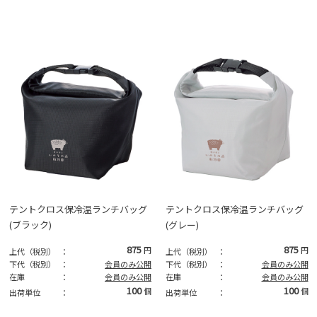
テントクロス保冷温ランチバッグ
テントクロス保冷温ランチバッグ
(ブラック)
(グレー)
875
875
円
円
上代（税別）
：
上代（税別）
：
下代（税別）
：
会員のみ公開
下代（税別）
：
会員のみ公開
在庫
：
会員のみ公開
在庫
：
会員のみ公開
100
100
個
個
出荷単位
：
出荷単位
：