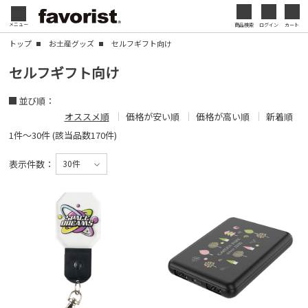
会社名・ロゴ・メッセージなどを印刷して、オリジ
メニュー
商品検索
ログイン
カート
閉じる
ナルデザインのノベルティを制作できます。展示会
トップ
お土産グッズ
セルフギフト向け
やセミナー、キャンペーンの販促品として、ブラン
閉じる
セルフギフト向け
ド認知度の向上にも効果的です。
並び順：
名入れについて
オススメ順
価格が安い順
価格が高い順
新着順
1件～30件 (該当品数170件)
表示件数：