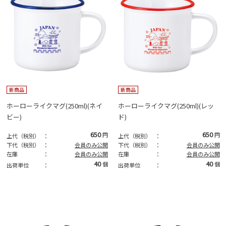
新商品
新商品
ホーローライクマグ(250ml)(ネイ
ホーローライクマグ(250ml)(レッ
ビー)
ド)
650
650
円
円
上代（税別）
：
上代（税別）
：
下代（税別）
：
会員のみ公開
下代（税別）
：
会員のみ公開
在庫
：
会員のみ公開
在庫
：
会員のみ公開
40
40
個
個
出荷単位
：
出荷単位
：