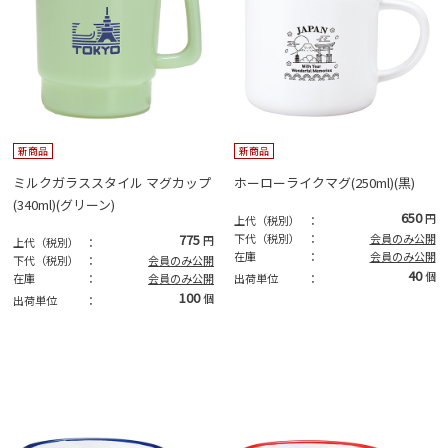
新商品
新商品
ミルクガラススタイル マグカップ
ホーローライクマグ(250ml)(黒)
(340ml)(グリーン)
650
円
上代（税別）
：
775
下代（税別）
：
会員のみ公開
円
上代（税別）
：
在庫
：
会員のみ公開
下代（税別）
：
会員のみ公開
40
個
在庫
：
会員のみ公開
出荷単位
：
100
個
出荷単位
：