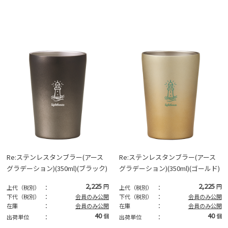
Re:ステンレスタンブラー(アース
Re:ステンレスタンブラー(アース
グラデーション)(350ml)(ブラック)
グラデーション)(350ml)(ゴールド)
2,225
2,225
円
円
上代（税別）
：
上代（税別）
：
下代（税別）
：
会員のみ公開
下代（税別）
：
会員のみ公開
在庫
：
会員のみ公開
在庫
：
会員のみ公開
40
40
個
個
出荷単位
：
出荷単位
：