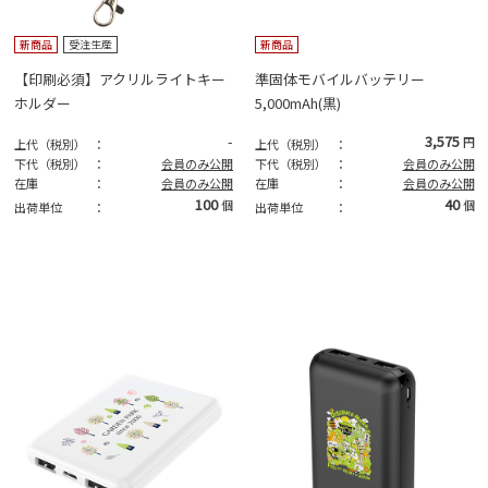
新商品
受注生産
新商品
【印刷必須】アクリルライトキー
準固体モバイルバッテリー
ホルダー
5,000mAh(黒)
-
3,575
円
上代（税別）
：
上代（税別）
：
下代（税別）
：
会員のみ公開
下代（税別）
：
会員のみ公開
在庫
：
会員のみ公開
在庫
：
会員のみ公開
100
40
個
個
出荷単位
：
出荷単位
：