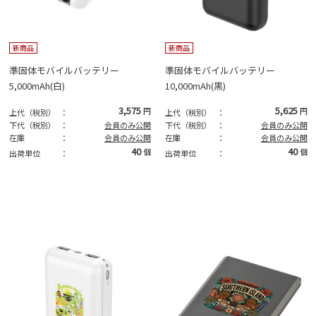
新商品
新商品
準固体モバイルバッテリー
準固体モバイルバッテリー
5,000mAh(白)
10,000mAh(黒)
3,575
5,625
円
円
上代（税別）
：
上代（税別）
：
下代（税別）
：
会員のみ公開
下代（税別）
：
会員のみ公開
在庫
：
会員のみ公開
在庫
：
会員のみ公開
40
40
個
個
出荷単位
：
出荷単位
：