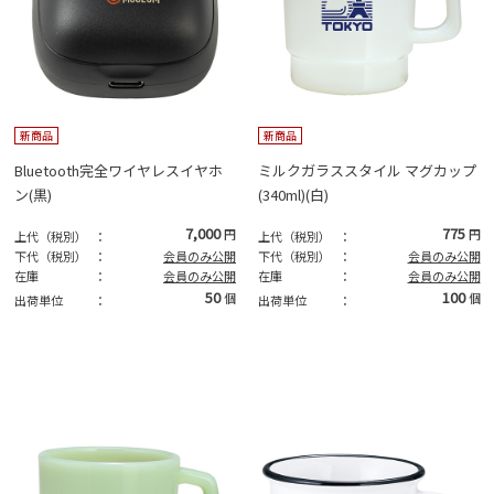
新商品
新商品
Bluetooth完全ワイヤレスイヤホ
ミルクガラススタイル マグカップ
ン(黒)
(340ml)(白)
7,000
775
円
円
上代（税別）
：
上代（税別）
：
下代（税別）
：
会員のみ公開
下代（税別）
：
会員のみ公開
在庫
：
会員のみ公開
在庫
：
会員のみ公開
50
100
個
個
出荷単位
：
出荷単位
：