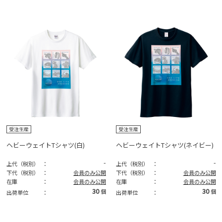
受注生産
受注生産
ヘビーウェイトTシャツ(白)
ヘビーウェイトTシャツ(ネイビー)
-
-
上代（税別）
：
上代（税別）
：
下代（税別）
：
会員のみ公開
下代（税別）
：
会員のみ公開
在庫
：
会員のみ公開
在庫
：
会員のみ公開
30
30
個
個
出荷単位
：
出荷単位
：