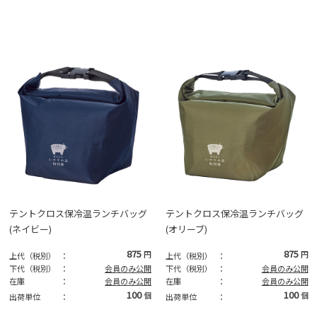
テントクロス保冷温ランチバッグ
テントクロス保冷温ランチバッグ
(ネイビー)
(オリーブ)
875
875
円
円
上代（税別）
：
上代（税別）
：
下代（税別）
：
会員のみ公開
下代（税別）
：
会員のみ公開
在庫
：
会員のみ公開
在庫
：
会員のみ公開
100
100
個
個
出荷単位
：
出荷単位
：