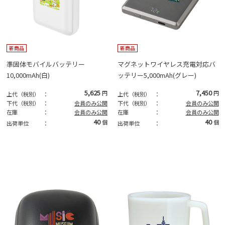
新商品
新商品
準固体モバイルバッテリー
マグネットワイヤレス充電対応バ
10,000mAh(白)
ッテリー5,000mAh(グレー)
5,625
7,450
円
円
上代（税別）
：
上代（税別）
：
下代（税別）
：
会員のみ公開
下代（税別）
：
会員のみ公開
在庫
：
会員のみ公開
在庫
：
会員のみ公開
40
40
個
個
出荷単位
：
出荷単位
：