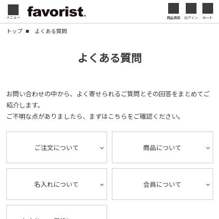
会社名・ロゴ・メッセージなどを印刷して、オリジ
メニュー
商品検索
ログイン
カート
閉じる
ナルデザインのノベルティを制作できます。展示会
トップ
よくある質問
やセミナー、キャンペーンの販促品として、ブラン
閉じる
ド認知度の向上にも効果的です。
よくある質問
名入れについて
お問い合わせの中から、よく寄せられるご質問とその回答をまとめてご
紹介します。
ご不明な点がありましたら、まずはこちらをご確認ください。
ご注文について
商品について
名入れについて
会員について