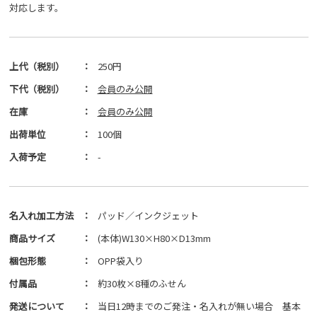
対応します。
上代（税別）
：
250円
下代（税別）
：
会員のみ公開
在庫
：
会員のみ公開
出荷単位
：
100個
入荷予定
：
-
名入れ加工方法
：
パッド／インクジェット
商品サイズ
：
(本体)W130×H80×D13mm
梱包形態
：
OPP袋入り
付属品
：
約30枚×8種のふせん
発送について
：
当日12時までのご発注・名入れが無い場合 基本