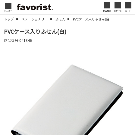
会社名・ロゴ・メッセージなどを印刷して、オリジ
メニュー
商品検索
ログイン
カート
閉じる
ナルデザインのノベルティを制作できます。展示会
トップ
ステーショナリー
ふせん
PVCケース入りふせん(白)
やセミナー、キャンペーンの販促品として、ブラン
閉じる
PVCケース入りふせん(白)
ド認知度の向上にも効果的です。
商品番号
041846
名入れについて