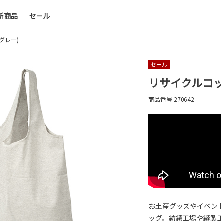
新商品
セール
会社名・ロゴ・メッセージなどを印刷して、オリ
デザインのノベルティを制作できます。展示会や
グレー)
ー、キャンペーンの販促品として、ブランド認知
上にも効果的です。
セール
リサイクルコッ
名入れについて
商品番号
270642
お土産グッズやイベン
ッグ。紡績工場や縫製