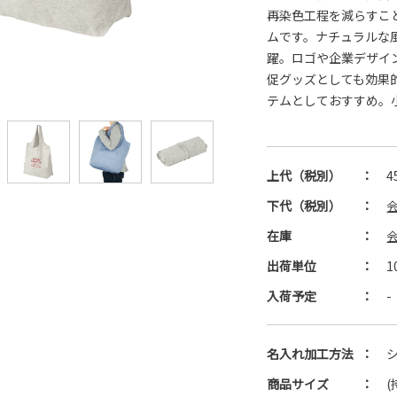
再染色工程を減らすこ
ムです。ナチュラルな
躍。ロゴや企業デザイ
促グッズとしても効果
テムとしておすすめ。
上代（税別）
：
4
下代（税別）
：
在庫
：
出荷単位
：
1
入荷予定
：
-
名入れ加工方法
：
商品サイズ
：
(