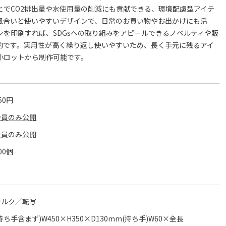
とでCO2排出量や水使用量の削減にも貢献できる、環境配慮型アイテ
風合いと使いやすいデザインで、日常のお買い物やお出かけにも活
ンを印刷すれば、SDGsへの取り組みをアピールできるノベルティや販
的です。実用性が高く繰り返し使いやすいため、長く手元に残るアイ
小ロットから制作可能です。
50円
会員のみ公開
会員のみ公開
00個
シルク／転写
持ち手含まず)W450×H350×D130mm(持ち手)W60×全長