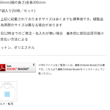
60mm(紐の長さ)全長300mm
P袋入り(50枚／セット)
※上記に記載されておりますサイズはあくまでも標準値です。縫製品
の為実際のサイズは異なる場合があります
当日12時までのご発注・名入れが無い場合 基本的に即日出荷可能※
お支払い方法による
コットン、ポリエステル
※PDFファイルをご覧頂くには、最新のAdobe Readerが必要
です。
こちら
より最新のAdobe Readerをインストールしてご
覧ください。
ルク・転写