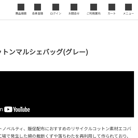
ジナル
商品検索
会員登録
ログイン
お問合せ
ご利用案内
カート
メニュー
セミナ
閉じる
度の向
トンマルシェバッグ(グレー)
トノベルティ、販促配布におすすめのリサイクルコットン素材エコバ
工場で発生した綿の裁断くずや落ちわたを再利用して作られており、