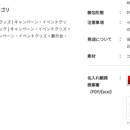
4
テゴリ
梱包形態
：
P
グッズ
|
キャンペーン・イベントグッ
注意事項
：
バッグ
|
キャンペーン・イベントグッズ >
ンペーン・イベントグッズ > 展示会・
発送について
：
素材
：
名入れ範囲
：
提案書
（PDF/Excel）
シ