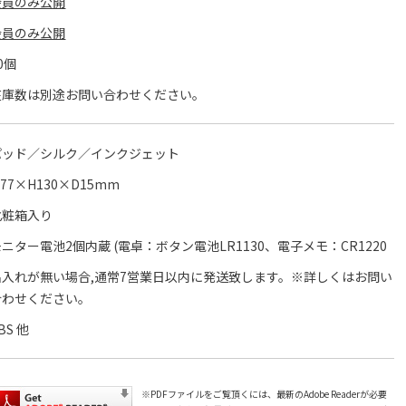
会員のみ公開
会員のみ公開
0個
在庫数は別途お問い合わせください。
パッド／シルク／インクジェット
77×H130×D15mm
化粧箱入り
モニター電池2個内蔵 (電卓：ボタン電池LR1130、電子メモ：CR1220
名入れが無い場合,通常7営業日以内に発送致します。※詳しくはお問い
合わせください。
BS 他
※PDFファイルをご覧頂くには、最新のAdobe Readerが必要