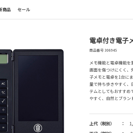
新商品
セール
会社名・ロゴ・メッセージなどを印刷して、オリ
デザインのノベルティを制作できます。展示会や
ー、キャンペーンの販促品として、ブランド認知
上にも効果的です。
電卓付き電子メモ
商品番号
306945
名入れについて
メモ機能と電卓機能を
画面を傷つけにくく、
子メモと電卓を1台に
量で持ち歩きやすく、
テムとしてもおすすめ
やすく、自然とブラン
上代（税別）
：
1