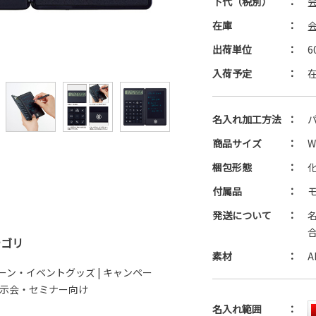
下代（税別）
：
在庫
：
出荷単位
：
6
入荷予定
：
名入れ加工方法
：
商品サイズ
：
W
梱包形態
：
付属品
：
発送について
：
テゴリ
素材
：
A
ーン・イベントグッズ
|
キャンペー
展示会・セミナー向け
名入れ範囲
：