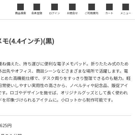
ジナル
商品検索
会員登録
ログイン
お問合せ
ご利用案内
カート
メニュー
セミナ
閉じる
度の向
(4.4インチ)(黒)
兼ね備えた、持ち運びに便利な電子メモパッド。折りたたみ式のため
外出先やオフィス、商談シーンなどさまざまな場所で活躍します。電
まとめた高機能仕様で、デスク周りをすっきり整理できるのも魅力。軽
日常使いしやすい実用性の高さから、ノベルティや記念品、販促アイ
です。ロゴやデザインを施せば、オリジナルグッズとして長く使われ
ドを印象づけられるアイテムに。小ロットから制作可能です。
,625円