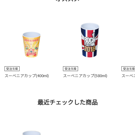
受注生産
受注生産
受注生
スーベニアカップ(400ml)
スーベニアカップ(580ml)
スーベニ
最近チェックした商品