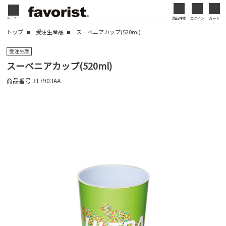
会社名・ロゴ・メッセージなどを印刷して、オリジ
メニュー
商品検索
ログイン
カート
閉じる
ナルデザインのノベルティを制作できます。展示会
トップ
受注生産品
スーベニアカップ(520ml)
やセミナー、キャンペーンの販促品として、ブラン
閉じる
ド認知度の向上にも効果的です。
受注生産
スーベニアカップ(520ml)
名入れについて
商品番号
317903AA