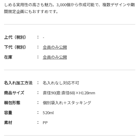
しめる実用性の高さも魅力。3,000個から作成可能で、複数デザインや期
間限定企画にもおすすめです。
上代（税別）
：
-
下代（税別）
：
会員のみ公開
在庫
：
会員のみ公開
名入れ加工方法
：
名入れなし対応不可
商品サイズ
：
直径90(底:直径68)×H128mm
梱包形態
：
個別袋入れ＋スタッキング
容量
：
520ml
素材
：
PP