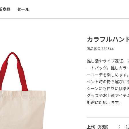
新商品
セール
会社名・ロゴ・メッセージなどを印刷して、オリ
デザインのノベルティを制作できます。展示会や
ー、キャンペーンの販促品として、ブランド認知
上にも効果的です。
カラフルハンド
商品番号
330544
名入れについて
推し活やライブ遠征、
ートバッグ。推しカラ
ーコーデを楽しめます
ベント時の持ち運びに
シーンにも自然に馴染
グッズやお土産アイテ
用途に対応します。
上代（税別）
：
1