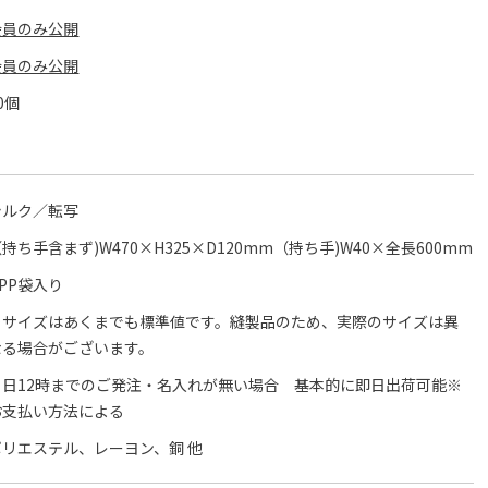
会員のみ公開
会員のみ公開
0個
シルク／転写
持ち手含まず)W470×H325×D120mm（持ち手)W40×全長600mm
OPP袋入り
※サイズはあくまでも標準値です。縫製品のため、実際のサイズは異
なる場合がございます。
当日12時までのご発注・名入れが無い場合 基本的に即日出荷可能※
お支払い方法による
ポリエステル、レーヨン、銅 他