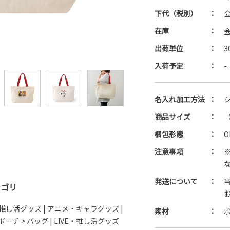
下代（税別）
：
在庫
：
出荷単位
：
3
入荷予定
：
-
名入れ加工方法
：
商品サイズ
：
（
梱包形態
：
注意事項
：
発送について
：
テゴリ
E・推し活グッズ
|
アニメ・キャラグッズ
|
素材
：
ーチ > バッグ
|
LIVE・推し活グッズ