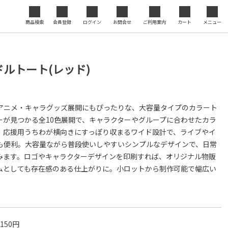
ジナル
商品検索
会員登録
ログイン
お問合せ
ご利用案内
カート
メニュー
セミナ
閉じる
度の向
ルトート(レッド)
アニメ・キャラグッズ展開にもぴったりな、大容量タイプのカラート
ーが見つかる全10色展開で、キャラクターやグループに合わせたカラ
。応援用うちわが横向きにすっぽり収まるワイド設計で、ライブやイ
も便利。大容量ながら普段使いしやすいシンプルなデザインで、日常
みます。ロゴやキャラクターデザインを印刷すれば、オリジナル物販
ムとしても存在感のある仕上がりに。小ロットから制作可能で幅広い
,150円