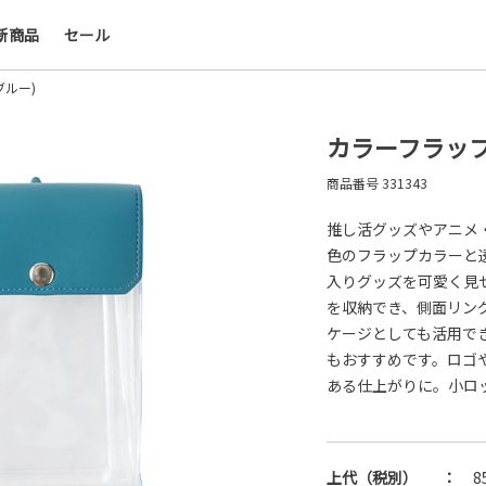
新商品
セール
会社名・ロゴ・メッセージなどを印刷して、オリ
デザインのノベルティを制作できます。展示会や
ブルー)
ー、キャンペーンの販促品として、ブランド認知
上にも効果的です。
カラーフラップ
商品番号
331343
名入れについて
推し活グッズやアニメ
色のフラップカラーと
入りグッズを可愛く見
を収納でき、側面リン
ケージとしても活用で
もおすすめです。ロゴ
ある仕上がりに。小ロ
上代（税別）
：
8