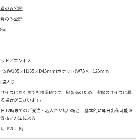
会員のみ公開
会員のみ公開
0個
パッド／エンボス
本体)W105×H165×D45mm(ポケット)W75×H125mm
PE袋入り
※サイズはあくまでも標準値です。縫製品のため、実際のサイズは異
なる場合がございます。
当日12時までのご発注・名入れが無い場合 基本的に即日出荷可能※
お支払い方法による
U、PVC、銅