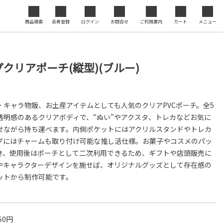
ジナル
商品検索
会員登録
ログイン
お問合せ
ご利用案内
カート
メニュー
セミナ
閉じる
度の向
クリアポーチ(縦型)(ブルー)
・キャラ物販、お土産アイテムとしても人気のクリアPVCポーチ。全5
透明感のあるクリアボディで、“ぬい”やアクスタ、トレカなどお気に
せながら持ち運べます。内側ポケットにはアクリルスタンドやトレカ
グにはチャームも取り付け可能な推し活仕様。お菓子やコスメのパッ
き、使用後はポーチとして二次利用できるため、ギフトや店頭販売に
やキャラクターデザインを施せば、オリジナルグッズとして存在感の
ットから制作可能です。
50円