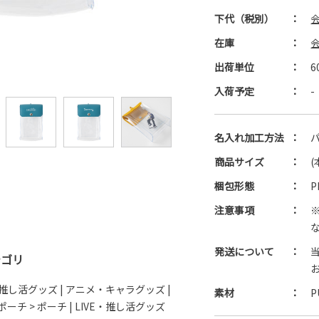
下代（税別）
：
在庫
：
出荷単位
：
6
入荷予定
：
-
名入れ加工方法
：
商品サイズ
：
(
梱包形態
：
注意事項
：
発送について
：
テゴリ
E・推し活グッズ
|
アニメ・キャラグッズ
|
素材
：
P
ーチ > ポーチ
|
LIVE・推し活グッズ