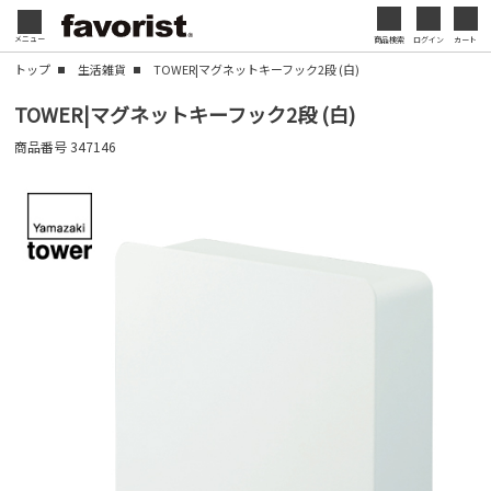
会社名・ロゴ・メッセージなどを印刷して、オリジ
メニュー
商品検索
ログイン
カート
閉じる
ナルデザインのノベルティを制作できます。展示会
トップ
生活雑貨
TOWER|マグネットキーフック2段 (白)
やセミナー、キャンペーンの販促品として、ブラン
閉じる
TOWER|マグネットキーフック2段 (白)
ド認知度の向上にも効果的です。
商品番号
347146
名入れについて