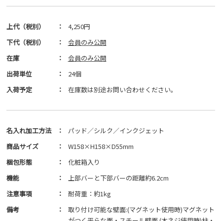
上代（税別）
：
4,250円
下代（税別）
：
会員のみ公開
在庫
：
会員のみ公開
出荷単位
：
24個
入荷予定
：
在庫数は別途お問い合わせください。
名入れ加工方法
：
パッド／シルク／インクジェット
商品サイズ
：
W158×H158×D55mm
梱包形態
：
化粧箱入り
機能
：
上部バーと下部バーの距離約6.2cm
注意事項
：
耐荷重：約1kg
備考
：
取り付け可能な壁面:(マグネット使用時)マグネット
がつく平らな面・スチール壁面 (木ネジ使用時)柱・