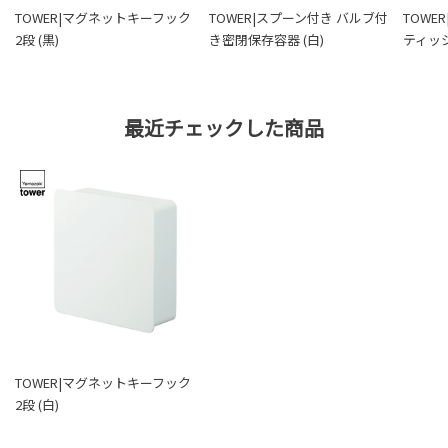
TOWER|マグネットキーフック
TOWER|スプーン付き バルブ付
TOWE
2段 (黒)
き密閉保存容器 (白)
ティッシ
最近チェックした商品
TOWER|マグネットキーフック
2段 (白)