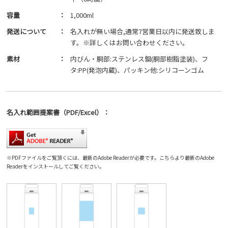
容量
：
1,000ml
発送について
：
名入れが無い場合,通常7営業日以内に発送致しま
す。※詳しくはお問い合わせください。
素材
：
内びん・胴部:ステンレス鋼(胴部樹脂塗装)、フ
タ:PP(発泡内蔵)、パッキン他:シリコーンゴム
名入れ範囲
提案書
（PDF/Excel）
：
※PDFファイルをご覧頂くには、最新のAdobe Readerが必要です。
こちら
より最新のAdobe
Readerをインストールしてご覧ください。