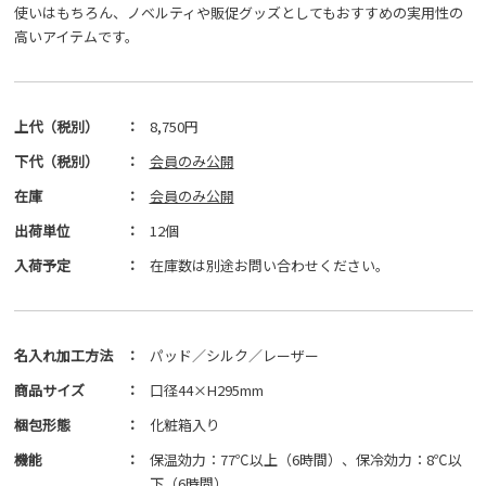
使いはもちろん、ノベルティや販促グッズとしてもおすすめの実用性の
高いアイテムです。
上代（税別）
：
8,750円
下代（税別）
：
会員のみ公開
在庫
：
会員のみ公開
出荷単位
：
12個
入荷予定
：
在庫数は別途お問い合わせください。
名入れ加工方法
：
パッド／シルク／レーザー
商品サイズ
：
口径44×H295mm
梱包形態
：
化粧箱入り
機能
：
保温効力：77℃以上（6時間）、保冷効力：8℃以
下（6時間）