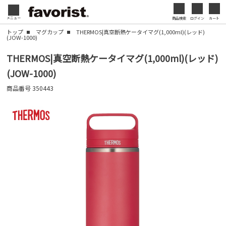
会社名・ロゴ・メッセージなどを印刷して、オリジ
メニュー
商品検索
ログイン
カート
閉じる
ナルデザインのノベルティを制作できます。展示会
トップ
マグカップ
THERMOS|真空断熱ケータイマグ(1,000ml)(レッド)
(JOW-1000)
やセミナー、キャンペーンの販促品として、ブラン
閉じる
ド認知度の向上にも効果的です。
THERMOS|真空断熱ケータイマグ(1,000ml)(レッド)
(JOW-1000)
名入れについて
商品番号
350443