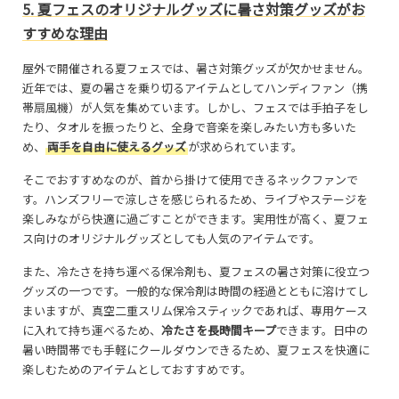
5. 夏フェスのオリジナルグッズに暑さ対策グッズがお
すすめな理由
屋外で開催される夏フェスでは、暑さ対策グッズが欠かせません。
近年では、夏の暑さを乗り切るアイテムとしてハンディファン（携
帯扇風機）が人気を集めています。しかし、フェスでは手拍子をし
たり、タオルを振ったりと、全身で音楽を楽しみたい方も多いた
め、
両手を自由に使えるグッズ
が求められています。
そこでおすすめなのが、首から掛けて使用できるネックファンで
す。ハンズフリーで涼しさを感じられるため、ライブやステージを
楽しみながら快適に過ごすことができます。実用性が高く、夏フェ
ス向けのオリジナルグッズとしても人気のアイテムです。
また、冷たさを持ち運べる保冷剤も、夏フェスの暑さ対策に役立つ
グッズの一つです。一般的な保冷剤は時間の経過とともに溶けてし
まいますが、真空二重スリム保冷スティックであれば、専用ケース
に入れて持ち運べるため、
冷たさを長時間キープ
できます。日中の
暑い時間帯でも手軽にクールダウンできるため、夏フェスを快適に
楽しむためのアイテムとしておすすめです。