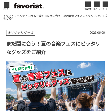
会社名・ロゴ・メッセージなどを印刷して、オリジ
メニュー
商品検索
ログイン
カート
閉じる
ナルデザインのノベルティを制作できます。展示会
トップ
>
ノベルティ コラム一覧
> まだ間に合う！夏の音楽フェスにピッタリなグッズ
をご紹介
やセミナー、キャンペーンの販促品として、ブラン
閉じる
ド認知度の向上にも効果的です。
2026.06.09
オリジナルグッズ
名入れについて
まだ間に合う！夏の音楽フェスにピッタリ
なグッズをご紹介