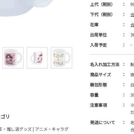
上代（税別）
：
9
下代（税別）
：
在庫
：
出荷単位
：
3
入荷予定
：
-
名入れ加工方法
：
商品サイズ
：
直
梱包形態
：
容量
：
3
注意事項
：
テゴリ
発送について
：
IVE・推し活グッズ
|
アニメ・キャラグ