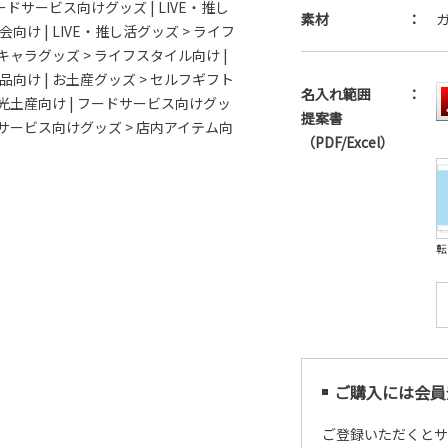
ードサービス向けグッズ
|
LIVE・推し
素材
：
流会向け
|
LIVE・推し活グッズ > ライフ
キャラグッズ > ライフスタイル向け
|
用品向け
|
お土産グッズ > セルフギフト
名入れ範囲
：
観光土産向け
|
フードサービス向けグッ
提案書
サービス向けグッズ > 店内アイテム向
（PDF/Excel）
転
ご購入には会員
ご登録いただくと