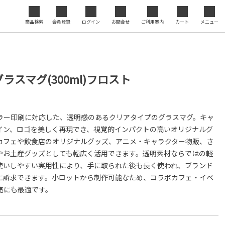
ジナル
商品検索
会員登録
ログイン
お問合せ
ご利用案内
カート
メニュー
セミナ
閉じる
度の向
ラスマグ(300ml)フロスト
ラー印刷に対応した、透明感のあるクリアタイプのグラスマグ。キャ
イン、ロゴを美しく再現でき、視覚的インパクトの高いオリジナルグ
カフェや飲食店のオリジナルグッズ、アニメ・キャラクター物販、さ
やお土産グッズとしても幅広く活用できます。透明素材ならではの軽
使いしやすい実用性により、手に取られた後も長く使われ、ブランド
的に訴求できます。小ロットから制作可能なため、コラボカフェ・イベ
売にも最適です。