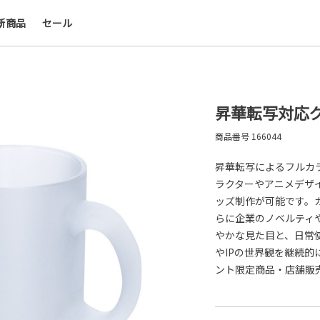
新商品
セール
会社名・ロゴ・メッセージなどを印刷して、オリ
デザインのノベルティを制作できます。展示会や
ー、キャンペーンの販促品として、ブランド認知
上にも効果的です。
昇華転写対応グ
名入れについて
商品番号
166044
昇華転写によるフルカ
ラクターやアニメデザ
ッズ制作が可能です。
らに企業のノベルティ
やかな見た目と、日常
やIPの世界観を継続
ント限定商品・店舗販