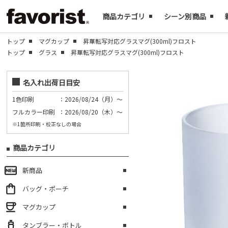
商品カテゴリ
シーン別商品
トップ
マグカップ
昇華転写対応グラスマグ(300ml)フロスト
トップ
グラス
昇華転写対応グラスマグ(300ml)フロスト
名入れ出荷日目安
1色印刷
：2026/08/24（月）～
フルカラー印刷
：2026/08/20（木）～
※1箇所印刷・校正なしの場合
商品カテゴリ
新商品
バッグ・ポーチ
マグカップ
タンブラー・ボトル