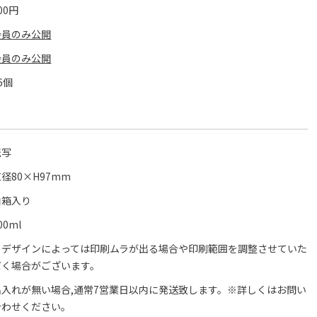
00円
会員のみ公開
会員のみ公開
6個
転写
径80×H97mm
白箱入り
00ml
※デザインによっては印刷ムラが出る場合や印刷範囲を調整させていた
だく場合がございます。
名入れが無い場合,通常7営業日以内に発送致します。※詳しくはお問い
合わせください。