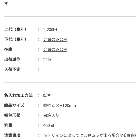
す。
上代（税別）
：
1,200円
下代（税別）
：
会員のみ公開
在庫
：
会員のみ公開
出荷単位
：
24個
入荷予定
：
-
名入れ加工方法
：
転写
商品サイズ
：
直径75×H120mm
梱包形態
：
白箱入り
容量
：
460ml
注意事項
：
※デザインによっては印刷ムラが出る場合や印刷範