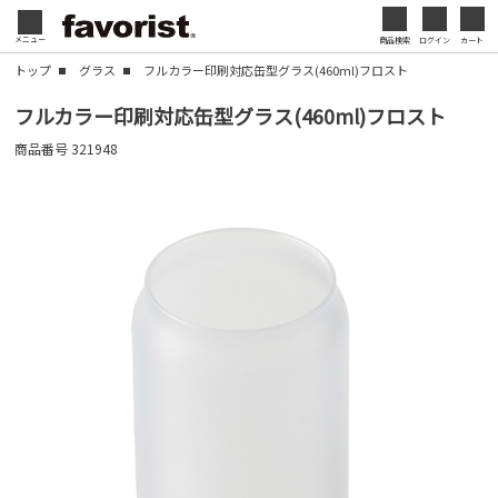
会社名・ロゴ・メッセージなどを印刷して、オリジ
メニュー
商品検索
ログイン
カート
閉じる
ナルデザインのノベルティを制作できます。展示会
トップ
グラス
フルカラー印刷対応缶型グラス(460ml)フロスト
やセミナー、キャンペーンの販促品として、ブラン
閉じる
フルカラー印刷対応缶型グラス(460ml)フロスト
ド認知度の向上にも効果的です。
商品番号
321948
名入れについて