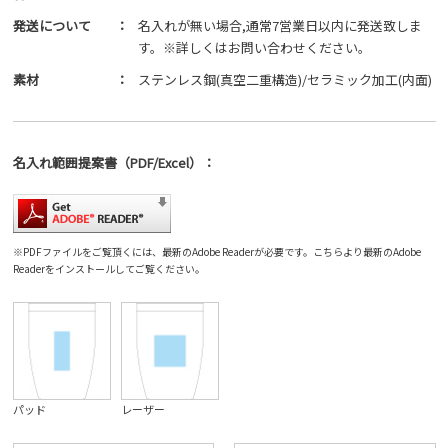
発送について
：
名入れが無い場合,通常7営業日以内に発送致しま
す。※詳しくはお問い合わせください。
素材
：
ステンレス鋼(真空二重構造)/セラミック加工(内面)
名入れ範囲
提案書
（PDF/Excel）
：
※PDFファイルをご覧頂くには、最新のAdobe Readerが必要です。
こちら
より最新のAdobe
Readerをインストールしてご覧ください。
パッド
レーザー