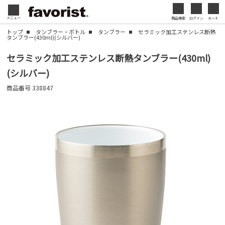
会社名・ロゴ・メッセージなどを印刷して、オリジ
メニュー
商品検索
ログイン
カート
閉じる
ナルデザインのノベルティを制作できます。展示会
トップ
タンブラー・ボトル
タンブラー
セラミック加工ステンレス断熱
タンブラー(430ml)(シルバー)
やセミナー、キャンペーンの販促品として、ブラン
閉じる
ド認知度の向上にも効果的です。
セラミック加工ステンレス断熱タンブラー(430ml)
(シルバー)
名入れについて
商品番号
338847