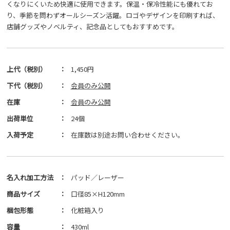
くなりにくいため快適に使用できます。保温・保冷性能にも優れてお
り、季節を問わずオールシーズン活躍。ロゴやデザインを印刷すれば、
店舗グッズやノベルティ、記念品としてもおすすめです。
上代（税別）
：
1,450円
下代（税別）
：
会員のみ公開
在庫
：
会員のみ公開
出荷単位
：
24個
入荷予定
：
在庫数は別途お問い合わせください。
名入れ加工方法
：
パッド／レーザー
商品サイズ
：
口径85×H120mm
梱包形態
：
化粧箱入り
容量
：
430ml