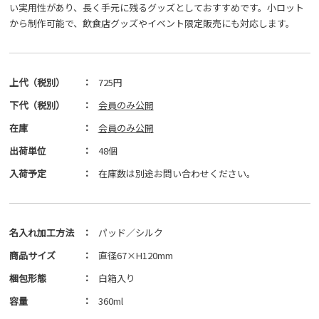
い実用性があり、長く手元に残るグッズとしておすすめです。小ロット
から制作可能で、飲食店グッズやイベント限定販売にも対応します。
上代（税別）
：
725円
下代（税別）
：
会員のみ公開
在庫
：
会員のみ公開
出荷単位
：
48個
入荷予定
：
在庫数は別途お問い合わせください。
名入れ加工方法
：
パッド／シルク
商品サイズ
：
直径67×H120mm
梱包形態
：
白箱入り
容量
：
360ml