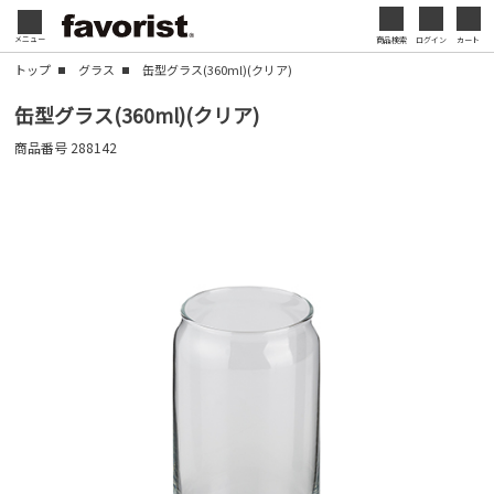
会社名・ロゴ・メッセージなどを印刷して、オリジ
メニュー
商品検索
ログイン
カート
閉じる
ナルデザインのノベルティを制作できます。展示会
トップ
グラス
缶型グラス(360ml)(クリア)
やセミナー、キャンペーンの販促品として、ブラン
閉じる
缶型グラス(360ml)(クリア)
ド認知度の向上にも効果的です。
商品番号
288142
名入れについて